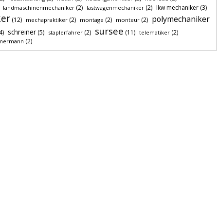
(2)
(2)
lkw mechaniker
(3)
landmaschinenmechaniker
lastwagenmechaniker
er
polymechaniker
(12)
(2)
(2)
(2)
mechapraktiker
montage
monteur
sursee
schreiner
4)
(5)
(2)
(11)
(2)
staplerfahrer
telematiker
(2)
mermann