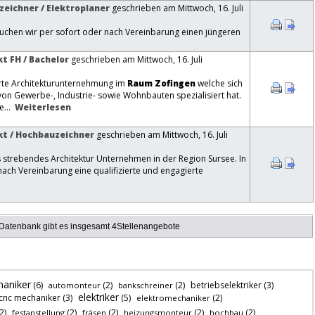
zeichner / Elektroplaner
geschrieben am Mittwoch, 16. Juli
chen wir per sofort oder nach Vereinbarung einen jüngeren
t FH / Bachelor
geschrieben am Mittwoch, 16. Juli
erte Architekturunternehmung im
Raum Zofingen
welche sich
 von Gewerbe-, Industrie- sowie Wohnbauten spezialisiert hat.
e...
Weiterlesen
kt / Hochbauzeichner
geschrieben am Mittwoch, 16. Juli
s strebendes Architektur Unternehmen in der Region Sursee. In
nach Vereinbarung eine qualifizierte und engagierte
 Datenbank gibt es insgesamt 4Stellenangebote
aniker
(6)
(2)
(2)
betriebselektriker
(3)
automonteur
bankschreiner
elektriker
cnc mechaniker
(3)
(5)
(2)
elektromechaniker
2)
(2)
(2)
(2)
(2)
festanstellung
fräsen
heizungsmonteur
hochbau