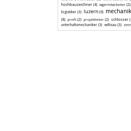
hochbauzeichner
(4)
(2)
lagermitarbeiter
mechanik
luzern
logistiker
(3)
(9)
schlosser
(8)
(2)
(2)
(
profil
projektleiter
unterhaltsmechaniker
(3)
willisau
(3)
zim