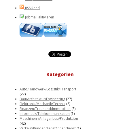
RSS Reed
Jobmail aktivieren
Kategorien
Auto/Handwerk/Logistik/Transport
(27)
Bau/Architektur/Engineering
(27)
Elektronik/Mechanik/Technik
(8)
Finanzen/Treuhand/Immobilien
(3)
Informatik/Telekommunikation
(1)
Maschinen-/Anlagenbau/Produktion
(42)
Verkauf/Kundendienst/Innendienst
(1)