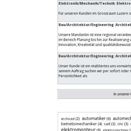
Elektronik/Mechanik/Technik
:
Elektro
Für unseren Kunden im Grossraum Luzern su
Bau/Architektur/Engineering
:
Architek
Unsere Mandantin ist eine regional verank
im Bereich Planung bis hin zur Realisierung
Innovation, Kreativität und qualitätsbewusst
Bau/Architektur/Engineering
:
Archite
Unser Kunde ist ein etabliertes uns vorwärt
seinem Auftrag suchen wir per sofort oder 
Persönlichkeit als
In unserer
automatiker
automech
(2)
(6)
archicad
betriebsmechaniker
(4)
cad
(3)
cnc
(3)
elektromonteur
(8)
(
elektrozeichner