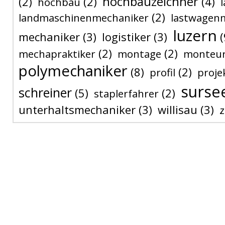
hochbauzeichner
(2)
(2)
(4)
hochbau
(2)
landmaschinenmechaniker
lastwagen
luzern
mechaniker
(3)
logistiker
(3)
(
(2)
(2)
mechapraktiker
montage
monteu
polymechaniker
(8)
(2)
profil
proje
surse
schreiner
(5)
(2)
staplerfahrer
unterhaltsmechaniker
(3)
willisau
(3)