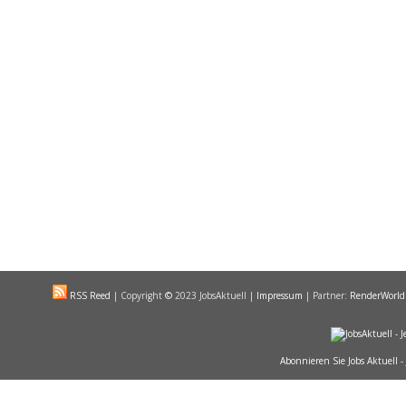
RSS Reed
|
Copyright
©
2023 JobsAktuell |
Impressum
| Partner:
RenderWorld
Abonnieren Sie Jobs Aktuell -