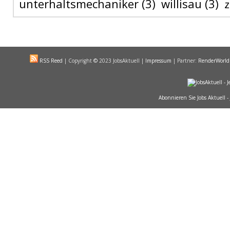
unterhaltsmechaniker
(3)
willisau
(3)
RSS Reed
|
Copyright
©
2023 JobsAktuell |
Impressum
| Partner:
RenderWorld
Abonnieren Sie Jobs Aktuell -