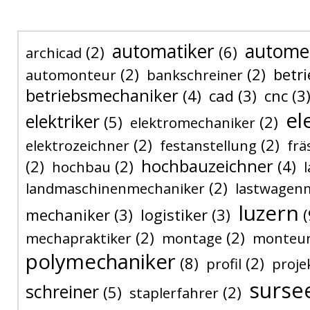
automatiker
autome
(2)
(6)
archicad
(2)
(2)
betri
automonteur
bankschreiner
betriebsmechaniker
(4)
cad
(3)
cnc
(3
el
elektriker
(5)
(2)
elektromechaniker
(2)
(2)
elektrozeichner
festanstellung
frä
hochbauzeichner
(2)
(2)
(4)
hochbau
(2)
landmaschinenmechaniker
lastwagen
luzern
mechaniker
(3)
logistiker
(3)
(
(2)
(2)
mechapraktiker
montage
monteu
polymechaniker
(8)
(2)
profil
proje
surse
schreiner
(5)
(2)
staplerfahrer