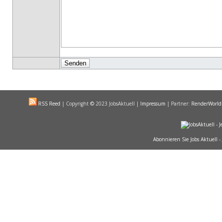
RSS Reed
|
Copyright
©
2023 JobsAktuell |
Impressum
| Partner:
RenderWorld
Abonnieren Sie Jobs Aktuell -