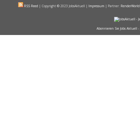
RSS Reed
|
Copyright
©
2023 JobsAktuell |
Impressum
| Partner:
RenderWorld
Abonnieren Sie Jobs Aktuell -