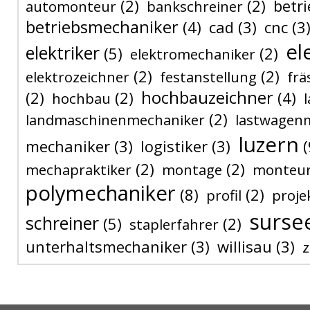
(2)
(2)
betri
automonteur
bankschreiner
betriebsmechaniker
(4)
cad
(3)
cnc
(3
el
elektriker
(5)
(2)
elektromechaniker
(2)
(2)
elektrozeichner
festanstellung
frä
hochbauzeichner
(2)
(2)
(4)
hochbau
(2)
landmaschinenmechaniker
lastwagen
luzern
mechaniker
(3)
logistiker
(3)
(
(2)
(2)
mechapraktiker
montage
monteu
polymechaniker
(8)
(2)
profil
proje
surse
schreiner
(5)
(2)
staplerfahrer
unterhaltsmechaniker
(3)
willisau
(3)