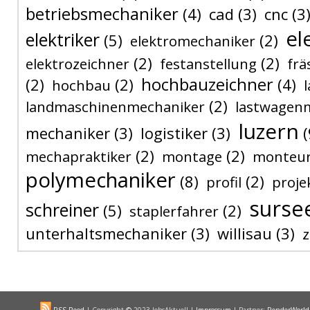
betriebsmechaniker
(4)
cad
(3)
cnc
(3
el
elektriker
(5)
(2)
elektromechaniker
(2)
(2)
elektrozeichner
festanstellung
frä
hochbauzeichner
(2)
(2)
(4)
hochbau
(2)
landmaschinenmechaniker
lastwagen
luzern
mechaniker
(3)
logistiker
(3)
(
(2)
(2)
mechapraktiker
montage
monteu
polymechaniker
(8)
(2)
profil
proje
surse
schreiner
(5)
(2)
staplerfahrer
unterhaltsmechaniker
(3)
willisau
(3)