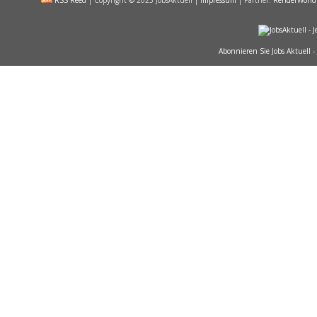
RSS Reed
|
Copyright
©
2023 JobsAktuell |
Impressum
| Partner:
RenderWorld
Abonnieren Sie Jobs Aktuell -