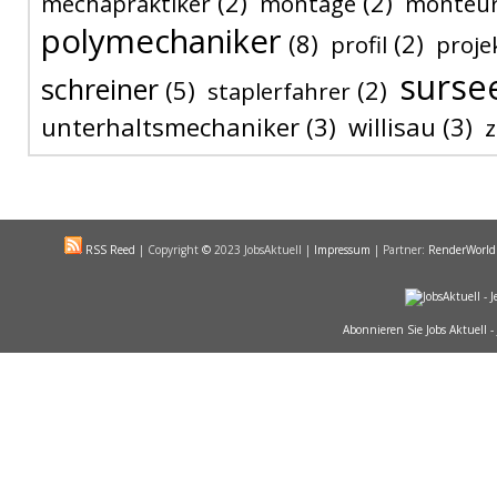
(2)
(2)
mechapraktiker
montage
monteu
polymechaniker
(8)
(2)
profil
proje
surse
schreiner
(5)
(2)
staplerfahrer
unterhaltsmechaniker
(3)
willisau
(3)
RSS Reed
|
Copyright
©
2023 JobsAktuell |
Impressum
| Partner:
RenderWorld
Abonnieren Sie Jobs Aktuell -