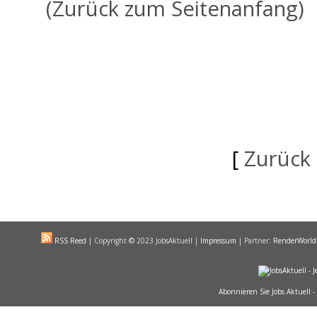
(Zurück zum Seitenanfang)
[
Zurück
RSS Reed
|
Copyright
©
2023 JobsAktuell |
Impressum
| Partner:
RenderWorld
Abonnieren Sie Jobs Aktuell -